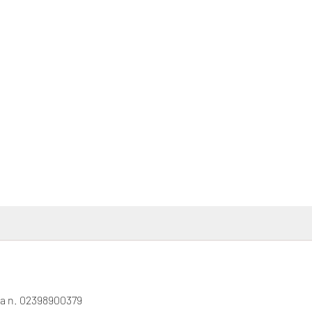
gna n. 02398900379