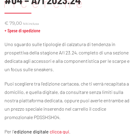
#04 – A/I 2023.24
ricerche
€
79,00
IVA inclusa
+ Spese di spedizione
Uno sguardo sulle tipologie di calzatura di tendenza in
prospettiva della stagione A/I 23.24, completo di una sezione
dedicata agli accessori e alla componentistica per le scarpe e
un focus sulle sneakers.
Puoi scegliere tra l’edizione cartacea, che ti verrà recapitata a
domicilio, e quella digitale, da consultare senza limiti sulla
nostra piattaforma dedicata, oppure puoi averle entrambe ad
un prezzo speciale inserendo nel carrello il codice
promozionale PDSSHSH04.
Per l’
edizione digitale
clicca qui
.