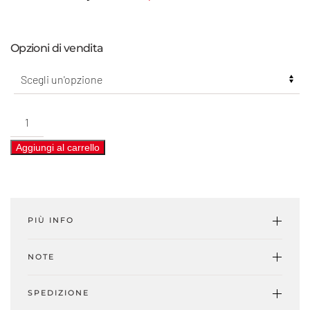
Opzioni di vendita
Season
Hits
Aggiungi al carrello
Shoes
#04
-
A/I
PIÙ INFO
2023.24
quantità
NOTE
SPEDIZIONE