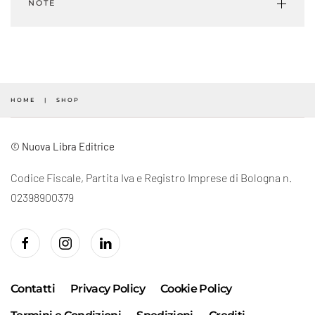
NOTE
2022.23
#07
-
P/E
2023
HOME
SHOP
(Digital)
quantità
© Nuova Libra Editrice
Codice Fiscale, Partita Iva e Registro Imprese di Bologna n.
02398900379
Contatti
Privacy Policy
Cookie Policy