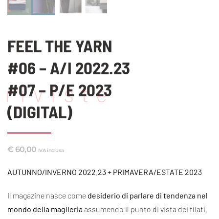
FEEL THE YARN
#06 – A/I 2022.23
#07 – P/E 2023
riviste
(DIGITAL)
€
60,00
IVA inclusa
AUTUNNO/INVERNO 2022.23 + PRIMAVERA/ESTATE 2023
Il magazine nasce come
desiderio di parlare di tendenza nel
mondo della maglieria
assumendo il punto di vista dei filati.