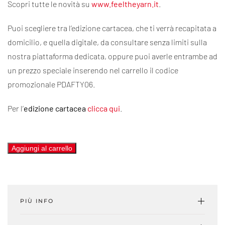
Scopri tutte le novità su
www.feeltheyarn.it
.
Puoi scegliere tra l’edizione cartacea, che ti verrà recapitata a
domicilio, e quella digitale, da consultare senza limiti sulla
nostra piattaforma dedicata, oppure puoi averle entrambe ad
un prezzo speciale inserendo nel carrello il codice
promozionale PDAFTY06.
Per l’
edizione cartacea
clicca qui
.
Feel
Aggiungi al carrello
the
Yarn
#06
PIÙ INFO
-
A/I