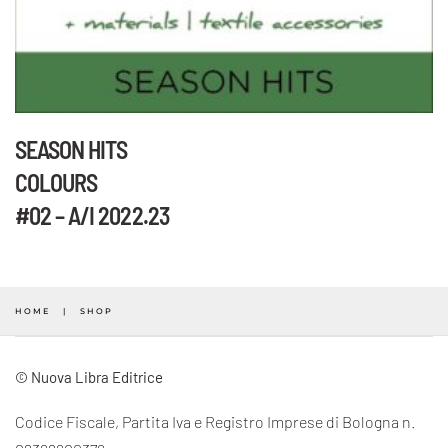
SEASON HITS
COLOURS
#02 – A/I 2022.23
Questo
prodotto
ha
HOME
SHOP
più
varianti.
© Nuova Libra Editrice
Le
Codice Fiscale, Partita Iva e Registro Imprese di Bologna n.
opzioni