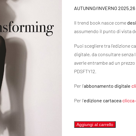
AUTUNNO/INVERNO 2025.26
Il trend book nasce come
desi
assumendo il punto di vista dei
Puoi scegliere tra l’edizione c
digitale, da consultare senza 
averle entrambe ad un prezzo 
PDSFTY12.
Per l’
abbonamento
digitale
cl
Per l’
edizione cartacea
clicca
Feel
Aggiungi al carrello
the