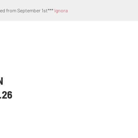
ped from September 1st***
Ignora
EN
N
.26
e