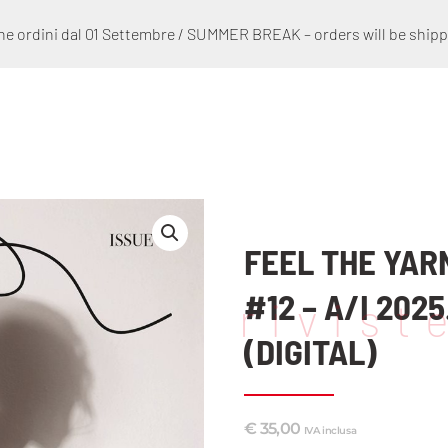
e ordini dal 01 Settembre / SUMMER BREAK – orders will be ship
FEEL THE YAR
#12 – A/I 2025
rivist
(DIGITAL)
€
35,00
IVA inclusa