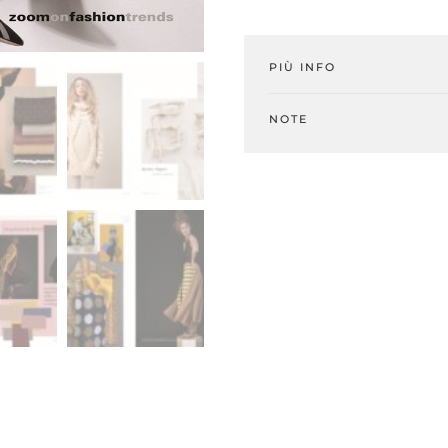
Yarn
#12
PIÙ INFO
-
A/I
NOTE
2025.26
(Digital)
quantità