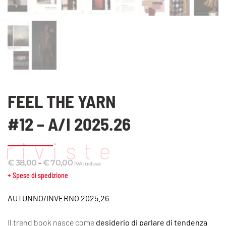
FEEL THE YARN
#12 – A/I 2025.26
riviste
Fascia
-
€
38,00
€
70,00
IVA inclusa
di
+ Spese di spedizione
prezzo:
AUTUNNO/INVERNO 2025.26
da
€ 38,00
Il trend book nasce come
a
desiderio di parlare di tendenza